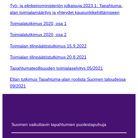
Työ- ja elinkeinoministeriön julkaisuja 2023:1: Tapahtuma-
alan toimialamääritys ja yhteydet kaupunkikehittämiseen
Toimialatutkimus 2020, osa 1
Toimialatutkimus 2020, osa 2
Toimialan tilinpäätöstutkimus 15.9.2022
Toimialan tilinpäätöstutkimus 20.8.2021
Tapahtumateollisuuden toimialaselvitys 05/2021
Etlan tutkimus Tapahtuma-alan roolista Suomen taloudessa
09/2021
Suomen vaikuttavin tapahtumien puolestapuhuja