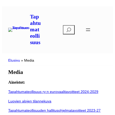
Siirry
sisältöön
Tap
ahtu
E
mat
t
eolli
s
suus
i
Etusivu
»
Media
Media
Aineistot:
Tapahtumateollisuus ry:n eurovaalitavoitteet 2024-2029
Luovien alojen tilannekuva
Tapahtumateollisuuden hallitusohjelmatavoitteet 2023-27