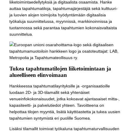
liiketoimintaedellytyksiä ja digitaalista osaamista. Hanke
auttaa tapahtumatiloja, tapahtumajärjestäjiä sekä kulttuuri-
ja luovien alojen toimijoita hyödyntämään digitaalisia
työkaluja suunnittelussa, myynnissä, markkinoinnissa ja
tuotannossa sekä parantaa tapahtumien kokonaisvaltaista
suunnittelua.
Tukea tapahtumatilojen liiketoimintaan ja
alueelliseen elinvoimaan
Hankkeessa tapahtumatilayrityksille ja -organisaatioille
luodaan 2D- ja 3D-tilamallit sekä yhtenäiset
venueinfokokonaisuudet, jotka kokoavat ajantasaiset mitta-,
kapasiteetti- ja palvelutiedot yhteen. Tavoitteena on
helpottaa tilojen myyntiä, lisätä käyttöastetta ja tukea uusien
tapahtumien syntymistä eri puolille Suomea.
Lisäksi tilamallit toimivat työkaluna tapahtumaturvallisuuden