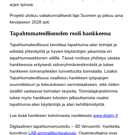
arjen työssä.
Projekti ulottuu valtakunnallisesti läpi Suomen ja jatkuu aina
kevääseen 2028 asti.
Tapahtumateollisuuden rooli hankkeessa
Tapahtumateollisuus tavoittaa tapahtuma-alan toimijat ja
edistää yhteistyötä ja hyvien käytäntöjen jakamista eri
tapahtumasektorien välillä. Tässä roolissa yhdistys vastaa
hankkeessa erityisesti sidosryhmäviestinnästä ja tukee
hankkeen toimenpiteiden tunnettuutta toimialalla. Lisäksi
Tapahtumateollisuus osallistuu hankkeen työpajojen
suunnitteluun ja toteutukseen varmistaakseen, että niiden
sisällöt vastaavat toimialan tarpeita. Toimialajärjestömme
tukee myös hankkeen tulosten jalkauttamista osaksi
tapahtuma-alan käytäntöjä ja alan kehittämistyötä.
Lue lisää hankkeen toiminnasta osoitteesta
www.digitm.fi
Digitaalinen tapahtumamuotoilu – 3D Venueinfo -hanketta
koordinoi
LAB-ammattikorkeakoulu
. Osatoteuttajina ovat