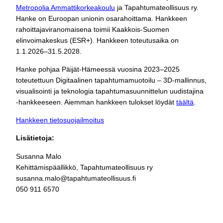
Metropolia Ammattikorkeakoulu
ja Tapahtumateollisuus ry.
Hanke on Euroopan unionin osarahoittama. Hankkeen
rahoittajaviranomaisena toimii Kaakkois-Suomen
elinvoimakeskus (ESR+). Hankkeen toteutusaika on
1.1.2026–31.5.2028.
Hanke pohjaa Päijät-Hämeessä vuosina 2023–2025
toteutettuun Digitaalinen tapahtumamuotoilu – 3D-mallinnus,
visualisointi ja teknologia tapahtumasuunnittelun uudistajina
-hankkeeseen. Aiemman hankkeen tulokset löydät
täältä
.
Hankkeen tietosuojailmoitus
Lisätietoja:
Susanna Malo
Kehittämispäällikkö, Tapahtumateollisuus ry
susanna.malo@tapahtumateollisuus.fi
050 911 6570