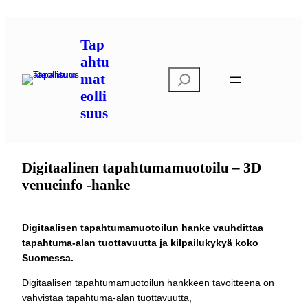
Siirry
sisältöön
Tap
ahtu
E
mat
t
eolli
s
suus
i
Digitaalinen tapahtumamuotoilu – 3D
venueinfo -hanke
Digitaalisen tapahtumamuotoilun hanke vauhdittaa
tapahtuma-alan tuottavuutta ja kilpailukykyä koko
Suomessa.
Digitaalisen tapahtumamuotoilun hankkeen tavoitteena on
vahvistaa tapahtuma-alan tuottavuutta,