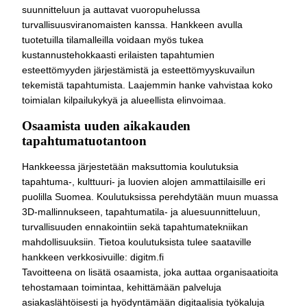
suunnitteluun ja auttavat vuoropuhelussa
turvallisuusviranomaisten kanssa. Hankkeen avulla
tuotetuilla tilamalleilla voidaan myös tukea
kustannustehokkaasti erilaisten tapahtumien
esteettömyyden järjestämistä ja esteettömyyskuvailun
tekemistä tapahtumista. Laajemmin hanke vahvistaa koko
toimialan kilpailukykyä ja alueellista elinvoimaa.
Osaamista uuden aikakauden
tapahtumatuotantoon
Hankkeessa järjestetään maksuttomia koulutuksia
tapahtuma-, kulttuuri- ja luovien alojen ammattilaisille eri
puolilla Suomea. Koulutuksissa perehdytään muun muassa
3D-mallinnukseen, tapahtumatila- ja aluesuunnitteluun,
turvallisuuden ennakointiin sekä tapahtumatekniikan
mahdollisuuksiin. Tietoa koulutuksista tulee saataville
hankkeen verkkosivuille: digitm.fi
Tavoitteena on lisätä osaamista, joka auttaa organisaatioita
tehostamaan toimintaa, kehittämään palveluja
asiakaslähtöisesti ja hyödyntämään digitaalisia työkaluja