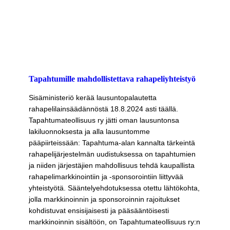
Tapahtumille mahdollistettava rahapeliyhteistyö
Sisäministeriö kerää lausuntopalautetta
rahapelilainsäädännöstä 18.8.2024 asti täällä.
Tapahtumateollisuus ry jätti oman lausuntonsa
lakiluonnoksesta ja alla lausuntomme
pääpiirteissään: Tapahtuma-alan kannalta tärkeintä
rahapelijärjestelmän uudistuksessa on tapahtumien
ja niiden järjestäjien mahdollisuus tehdä kaupallista
rahapelimarkkinointiin ja -sponsorointiin liittyvää
yhteistyötä. Sääntelyehdotuksessa otettu lähtökohta,
jolla markkinoinnin ja sponsoroinnin rajoitukset
kohdistuvat ensisijaisesti ja pääsääntöisesti
markkinoinnin sisältöön, on Tapahtumateollisuus ry:n