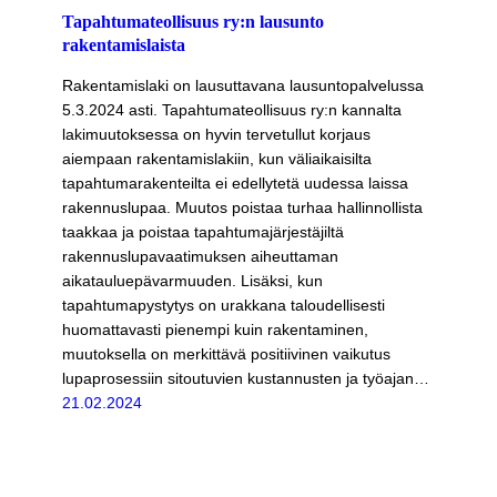
Tapahtumateollisuus ry:n lausunto
rakentamislaista
Rakentamislaki on lausuttavana lausuntopalvelussa
5.3.2024 asti. Tapahtumateollisuus ry:n kannalta
lakimuutoksessa on hyvin tervetullut korjaus
aiempaan rakentamislakiin, kun väliaikaisilta
tapahtumarakenteilta ei edellytetä uudessa laissa
rakennuslupaa. Muutos poistaa turhaa hallinnollista
taakkaa ja poistaa tapahtumajärjestäjiltä
rakennuslupavaatimuksen aiheuttaman
aikatauluepävarmuuden. Lisäksi, kun
tapahtumapystytys on urakkana taloudellisesti
huomattavasti pienempi kuin rakentaminen,
muutoksella on merkittävä positiivinen vaikutus
lupaprosessiin sitoutuvien kustannusten ja työajan…
21.02.2024