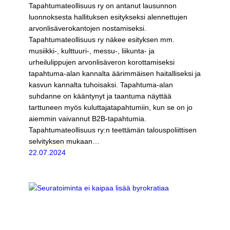
Tapahtumateollisuus ry on antanut lausunnon
luonnoksesta hallituksen esitykseksi alennettujen
arvonlisäverokantojen nostamiseksi.
Tapahtumateollisuus ry näkee esityksen mm.
musiikki-, kulttuuri-, messu-, liikunta- ja
urheilulippujen arvonlisäveron korottamiseksi
tapahtuma-alan kannalta äärimmäisen haitalliseksi ja
kasvun kannalta tuhoisaksi. Tapahtuma-alan
suhdanne on kääntynyt ja taantuma näyttää
tarttuneen myös kuluttajatapahtumiin, kun se on jo
aiemmin vaivannut B2B-tapahtumia.
Tapahtumateollisuus ry:n teettämän talouspoliittisen
selvityksen mukaan…
22.07.2024