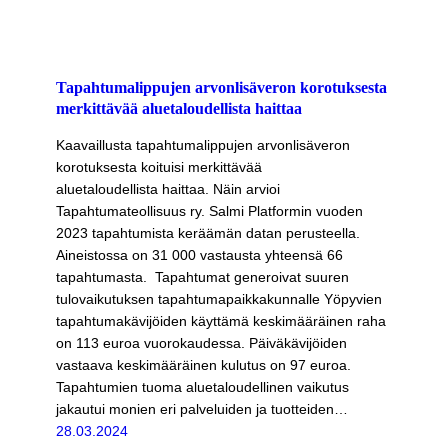
Tapahtumalippujen arvonlisäveron korotuksesta
merkittävää aluetaloudellista haittaa
Kaavaillusta tapahtumalippujen arvonlisäveron
korotuksesta koituisi merkittävää
aluetaloudellista haittaa. Näin arvioi
Tapahtumateollisuus ry. Salmi Platformin vuoden
2023 tapahtumista keräämän datan perusteella.
Aineistossa on 31 000 vastausta yhteensä 66
tapahtumasta. Tapahtumat generoivat suuren
tulovaikutuksen tapahtumapaikkakunnalle Yöpyvien
tapahtumakävijöiden käyttämä keskimääräinen raha
on 113 euroa vuorokaudessa. Päiväkävijöiden
vastaava keskimääräinen kulutus on 97 euroa.
Tapahtumien tuoma aluetaloudellinen vaikutus
jakautui monien eri palveluiden ja tuotteiden…
28.03.2024