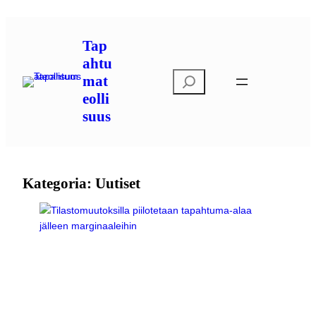
Siirry
sisältöön
Tap
ahtu
E
mat
t
eolli
s
suus
i
Kategoria:
Uutiset