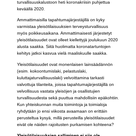
turvallisuuskalustoon heti koronakriisin puhjettua
keväällä 2020.
Ammattimaisilla tapahtumajärjestäjillä on kyky
varmistaa yleisötilaisuuksien terveysturvallisuus
myös poikkeusaikana. Ammattimaisesti järjestetyt
yleisötilaisuudet ovat olleet kiellettyjä joulukuun 2020
alusta saakka. Siitä huolimatta koronatartuntojen
kehitys jatkoi kasvua vielä maaliskuulle saakka.
Yleisötilaisuudet ovat monenlaisen lainsäädännön
(esim. kokoontumislaki, pelastuslaki,
kuluttajaturvallisuuslaki) velvoittamina tarkasti
valvottuja tilanteita, joissa tapahtumajärjestäjillä on
velvollisuus vastata yleisöjen ja osallistujien
turvallisuudesta sekä puuttua mahdollisiin epäkohtiin.
Kun yhteiskunnan muita toimintoja ja toimialoja
ryhdytään jo ensi viikosta avaamaan on erittäin
perusteltua kysyä, millä perusteilla yleisötilaisuudet
eivät ole näiden rajoitusten purkamisen kohteena?
Yleisötilaisuuksien salliminen ei siis ole