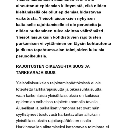
aiheuttanut epidemian kiihtymistä, eikä niiden
kieltämisellä ole ollut epidemiaa hidastavaa
vaikutusta. Yleisötilaisuuksien nykyisen
kaltaiselle rajoittamiselle ei ole perusteita ja
niiden purkaminen tulee aloittaa välittömästi.
Yleisötilaisuuksiin kohdistuvien rajoitusten
purkamisen viivyttäminen on täysin kohtuutonta
ja rikkoo tapahtuma-alan toimijoiden lukuisia
perusoikeuksia.
RAJOITUSTEN OIKEASUHTAISUUS JA
TARKKARAJAISUUS
Yleisötilaisuuksien rajoittamispäätöksissä ei ole
toteutettu tarkkarajaisuutta ja oikeasuhtaisuutta,
vaan kaikenlaisia yleisötilaisuuksia on kaikissa
epidemian vaiheissa rajoitettu samalla tavalla.
Alueelliset ja paikalliset viranomaiset ovat näin
syyllistyneet toistuvasti harkintavallan alituksiin
yleisötilaisuuksiin rajoituspäätösten osalta.
Harkintavallan alittamiseksi katsottavaa toimintaa ei