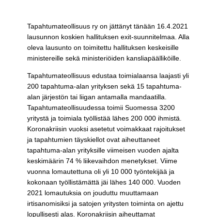
Tapahtumateollisuus ry on jättänyt tänään 16.4.2021
lausunnon koskien hallituksen exit-suunnitelmaa. Alla
oleva lausunto on toimitettu hallituksen keskeisille
ministereille sekä ministeriöiden kansliapäälliköille.
Tapahtumateollisuus edustaa toimialaansa laajasti yli
200 tapahtuma-alan yrityksen sekä 15 tapahtuma-
alan järjestön tai liigan antamalla mandaatilla.
Tapahtumateollisuudessa toimii Suomessa 3200
yritystä ja toimiala työllistää lähes 200 000 ihmistä.
Koronakriisin vuoksi asetetut voimakkaat rajoitukset
ja tapahtumien täyskiellot ovat aiheuttaneet
tapahtuma-alan yrityksille viimeisen vuoden ajalta
keskimäärin 74 % liikevaihdon menetykset. Viime
vuonna lomautettuna oli yli 10 000 työntekijää ja
kokonaan työllistämättä jäi lähes 140 000. Vuoden
2021 lomautuksia on jouduttu muuttamaan
irtisanomisiksi ja satojen yritysten toiminta on ajettu
lopullisesti alas. Koronakriisin aiheuttamat