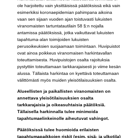
ole harjoitettu vain yksittäisissä päätöksissä eikä vain
esimerkiksi koronaepidemian pahimpana aikoina
vaan sen sijaan vuoden ajan toistuvasti lukuisten
viranomaisten tartuntatautilain 58 §:n nojalla
antamissa päätöksissä, jotka vaikuttavat lukuisten
tapahtuma-alan toimijoiden lukuisten
perusoikeuksien suojaamaan toimintaan. Huvipuistot
ovat ainoa poikkeus viranomaisen harkintavallan
toteuttamisesta. Huvipuistojen osalta rajoituksia
pystyttiin toteuttamaan tarkkarajaisesti jo viime kesän
alussa. Tällaista harkintaa on kyettävä toteuttamaan
välittömästi myös muiden yleisötilaisuuksien osalta.
Alueellisten ja paikallisten viranomaisten on
annettava yleisötilaisuuksien osalta
tarkkarajaisia ja oikeasuhtaisia päätöksiä.
Tällaisella harkinnalla tulee minimoida
tapahtumaelinkeinolle aiheutuvat vahingot.
Päätöksissä tulee huomioida erilaisten
tapahtumapaikkojen riskit (esim. sisä- ja ulkotila)