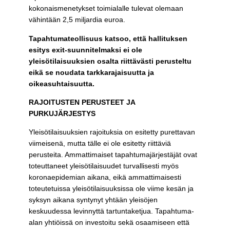
kokonaismenetykset toimialalle tulevat olemaan
vähintään 2,5 miljardia euroa.
Tapahtumateollisuus katsoo, että hallituksen
esitys exit-suunnitelmaksi ei ole
yleisötilaisuuksien osalta riittävästi perusteltu
eikä se noudata tarkkarajaisuutta ja
oikeasuhtaisuutta.
RAJOITUSTEN PERUSTEET JA
PURKUJÄRJESTYS
Yleisötilaisuuksien rajoituksia on esitetty purettavan
viimeisenä, mutta tälle ei ole esitetty riittäviä
perusteita. Ammattimaiset tapahtumajärjestäjät ovat
toteuttaneet yleisötilaisuudet turvallisesti myös
koronaepidemian aikana, eikä ammattimaisesti
toteutetuissa yleisötilaisuuksissa ole viime kesän ja
syksyn aikana syntynyt yhtään yleisöjen
keskuudessa levinnyttä tartuntaketjua. Tapahtuma-
alan yhtiöissä on investoitu sekä osaamiseen että