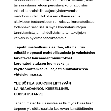
tai sairastamistietoon perustuva koronatodistus
takaisi kansalaisille laajasti yhdenvertaiset
mahdollisuudet. Rokotuksen ottamiseen ja
aktiiviseen testaamiseen rohkaiseva koronatodistus
todennäköisesti lisäisi myös koronatartuntojen
tunnistamista ja mahdollistaisi tartuntaketjujen
katkaisun nykyistä tehokkaammin.
Tapahtumateollisuus esittää, että hallitus
edistää nopeasti mahdollisuuksia ja valmistelee
tarvittavat lainsäädäntömuutokset
koronatodistuksen luomiseksi ja
käyttöönottamiseksi laajasti suomalaisessa
yhteiskunnassa.
YLEISÖTILAISUUKSIIN LIITTYVÄN
LAINSÄÄDÄNNÖN KIIREELLINEN
UUDISTUSTARVE
Tapahtumateollisuus nostaa esille myös kiireellisen
tarpeen yleisötilaisuuksia koskevan lainsäädännön