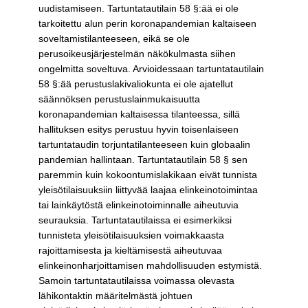
uudistamiseen. Tartuntatautilain 58 §:ää ei ole
tarkoitettu alun perin koronapandemian kaltaiseen
soveltamistilanteeseen, eikä se ole
perusoikeusjärjestelmän näkökulmasta siihen
ongelmitta soveltuva. Arvioidessaan tartuntatautilain
58 §:ää perustuslakivaliokunta ei ole ajatellut
säännöksen perustuslainmukaisuutta
koronapandemian kaltaisessa tilanteessa, sillä
hallituksen esitys perustuu hyvin toisenlaiseen
tartuntataudin torjuntatilanteeseen kuin globaalin
pandemian hallintaan. Tartuntatautilain 58 § sen
paremmin kuin kokoontumislakikaan eivät tunnista
yleisötilaisuuksiin liittyvää laajaa elinkeinotoimintaa
tai lainkäytöstä elinkeinotoiminnalle aiheutuvia
seurauksia. Tartuntatautilaissa ei esimerkiksi
tunnisteta yleisötilaisuuksien voimakkaasta
rajoittamisesta ja kieltämisestä aiheutuvaa
elinkeinonharjoittamisen mahdollisuuden estymistä.
Samoin tartuntatautilaissa voimassa olevasta
lähikontaktin määritelmästä johtuen