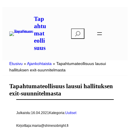
Siirry
sisältöön
Tap
ahtu
E
mat
t
eolli
s
suus
i
Etusivu
»
Ajankohtaista
»
Tapahtumateollisuus lausui
hallituksen exit-suunnitelmasta
Tapahtumateollisuus lausui hallituksen
exit-suunnitelmasta
Julkaistu:
16.04.2021
Kategoria:
Uutiset
Kirjoittaja:
maria@shinesobright.fi