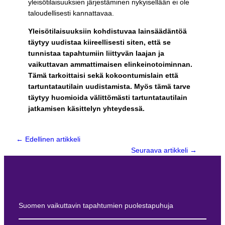
yleisötilaisuuksien järjestäminen nykyisellään ei ole
taloudellisesti kannattavaa.
Yleisötilaisuuksiin kohdistuvaa lainsäädäntöä
täytyy uudistaa kiireellisesti siten, että se
tunnistaa tapahtumiin liittyvän laajan ja
vaikuttavan ammattimaisen elinkeinotoiminnan.
Tämä tarkoittaisi sekä kokoontumislain että
tartuntatautilain uudistamista. Myös tämä tarve
täytyy huomioida välittömästi tartuntatautilain
jatkamisen käsittelyn yhteydessä.
← Edellinen artikkeli
Seuraava artikkeli
→
Suomen vaikuttavin tapahtumien puolestapuhuja