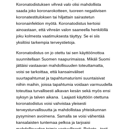
Koronatodistuksen
vihreä valo
olisi mahdollista
saada joko koronarokotteen, tuoreen negatiivisen
koronatestituloksen tai hiljattain sairastetun
koronainfektion myötä. Koronatodistus kertoisi
ainoastaan, että vihreän valon saaneella henkilöllä
joku kolmesta vaatimuksesta täyttyy. Se ei siis
yksilöisi tarkempia terveystietoja.
Koronatodistus on jo otettu tai sen käyttöönottoa
suunnitellaan Suomen naapurimaissa. Mikäli Suomi
jättäisi vastaavan mahdollisuuden toteuttamatta,
voisi se tarkoittaa, että kansainväliset
suurtapahtumat ja tapahtumaturismi suuntaisivat
niihin maihin, joissa tapahtumia voidaan varmuudella
toteuttaa turvallisesti alkavan kesän sekä myös ensi
syksyn ja talven aikana. Laajasti käyttöön otettuna
koronatodistus voisi vahvistaa yleisesti
terveysturvallisuutta ja mahdollistaa yhteiskunnan
pysyminen avoimena. Samalla se voisi vähentää
kansalaisten tuntemaa pelkoa ja tarjoaisi
mahdollisuuden toimia vastuullisesti. Rokote-, testi-