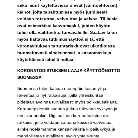
sekä muut käytettävissä olevat (vaihtoehtoiset)
keinot, joita tapahtumissa myös juridisesti
voidaan toteuttaa, velvoittaa ja valvoa. Tällaisia
ovat esimerkiksi kasvomaskit, joiden käytön
tulisi olla vaihtoehto turvaväleille. Saatavilla on
myös kattavaa tutkimusnäyttöä siitä, että
koronaviruksen tartuntariskit ovat ulkotiloissa
huomattavasti alhaisemmat ja kasvomaskeja
käytettäessä lähellä nollaa.
KORONATODISTUKSEN LAAJA KÄYTTÖÖNOTTO
SUOMESSA
Suomessa tulee katsoa eteenpäin kesän yli ja
rakentaa jo nyt ratkaisuja, joilla yhteiskuntaa
pidetään avoinna turvallisesti myös poikkeusaikana.
Koronaepidemia saattaa jatkua tulevana syksynä ja
ensi vuonnakin. Digitaalinen koronatodistus olisi
ratkaisu, jolla voidaan samanaikaisesti vahvistaa
elinkeinoelämämme kansainvälistä kilpailukykyä ja
mahdollistaa turvallinen, avoin yhteiskunta.