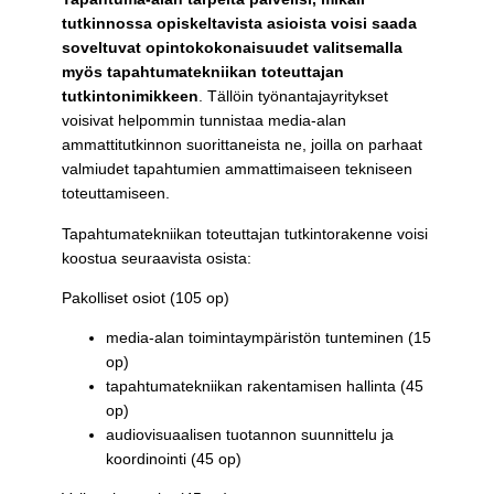
tutkinnossa opiskeltavista asioista voisi saada
soveltuvat opintokokonaisuudet valitsemalla
myös tapahtumatekniikan toteuttajan
tutkintonimikkeen
. Tällöin työnantajayritykset
voisivat helpommin tunnistaa media-alan
ammattitutkinnon suorittaneista ne, joilla on parhaat
valmiudet tapahtumien ammattimaiseen tekniseen
toteuttamiseen.
Tapahtumatekniikan toteuttajan tutkintorakenne voisi
koostua seuraavista osista:
Pakolliset osiot (105 op)
media-alan toimintaympäristön tunteminen (15
op)
tapahtumatekniikan rakentamisen hallinta (45
op)
audiovisuaalisen tuotannon suunnittelu ja
koordinointi (45 op)