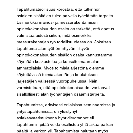
Tapahtumateollisuus korostaa, että tutkinnon
osioiden sisältöjen tulee palvella työelämän tarpeita.
Esimerkiksi mainos- ja messurakentamisen
opintokokonaisuuden osalta on tärkeää, että opetus
valmistaa aidosti siihen, mitä esimerkiksi
messurakentajan työ todellisuudessa on. Jokaisen
tapahtuma-alan työhön liittyvän liittyvän
opintokokonaisuuden sisällön osalta kannustamme
käymään keskustelua ja konsultoimaan alan
ammattilaisia. Myös toimialajärjestönä olemme
käytettävissä toimialakentän ja koulutuksen
järjestäjien välisessä vuoropuhelussa. Näin
varmistetaan, että opintokokonaisuudet vastaavat
sisällöllisesti alan työnantajien osaamistarpeita.
Tapahtumissa, erityisesti erilaisissa seminaareissa ja
yritystapahtumissa, on yleistynyt
asiakasvaatimuksena hybridituotannot eli
tapahtumiin pitää voida osallistua yhtä aikaa paikan
päältä ja verkon yli. Tapahtumista halutaan myös