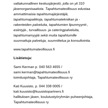
valtakunnallinen keskusjärjestö, jolla on yli 310
jäsenorganisaatiota. Tapahtumateollisuus edustaa
ammattimaisia tapahtumajärjestäjiä,
tapahtumapaikkoja, tapahtumatekniikan ja -
rakenteiden palveluita, tapahtumien lipunmyynti-,
esiintyjä-, turvallisuus- ja cateringpalveluita,
tapahtumamyyjiä sekä muita tapahtumille
suunnattuja palveluja, suunnittelua ja konsultointia.
www.tapahtumateollisuus.fi
Lisätietoja:
Sami Kerman p. 040 563 4655 /
sami.kerman@tapahtumateollisuus.fi
toimitusjohtaja, Tapahtumateollisuus ry
Kati Kuusisto, p. 044 338 0005 /
kati.kuusisto@kuusistopartners.fi
hallituksen jäsen, koulutustyöryhmän puheenjohtaja,
Tapahtumateollisuus ry