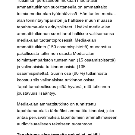
Tutkinnon perusteiden mukaan media-­alan
ammattitutkinnon suorittaneella on ammattitaito
toimia media-­alan työtehtävissä. Hän tuntee media-­
alan toimintaympäristön ja hallitsee muun muassa
tapahtuma-alan­ erityispiirteet. Lisäksi media­-alan
ammattitutkinnon suorittanut hallitsee valitsemansa
media-­alan tuotantoprosessit. Media­-alan
ammattitutkinto (150 osaamispistettä) muodostuu
pakollisesta tutkinnon osasta Media-­alan
toimintaympäristön tunteminen (15 osaamispistettä)
ja valinnaisista tutkinnon osista (135
osaamispistettä). Suurin osa (90 %) tutkinnosta
koostuu siis valinnaisista tutkinnon osista.
Tapahtumateollisuus pitää hyvänä, että tutkinnon
joustavuus lisääntyy.
Media-alan ammattitutkinto on tunnistettu
tapahtuma-alalla tärkeäksi ammattitutkinnoksi, joka
antaa perusvalmiuksia tapahtumien ammattimaiseen
audiovisuaaliseen tekniseen tuotantoon.
Tapahtuma-alan tarpeita palvelisi, mikäli