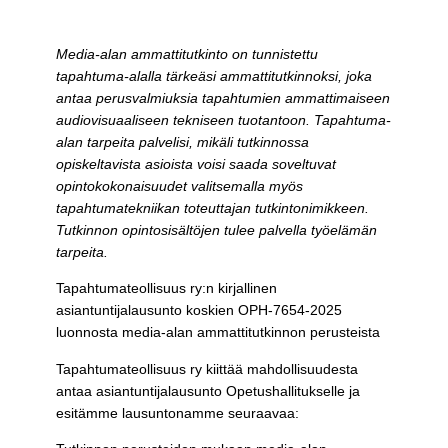
Media-alan ammattitutkinto on tunnistettu
tapahtuma-alalla tärkeäsi ammattitutkinnoksi, joka
antaa perusvalmiuksia tapahtumien ammattimaiseen
audiovisuaaliseen tekniseen tuotantoon. Tapahtuma-
alan tarpeita palvelisi, mikäli tutkinnossa
opiskeltavista asioista voisi saada soveltuvat
opintokokonaisuudet valitsemalla myös
tapahtumatekniikan toteuttajan tutkintonimikkeen.
Tutkinnon opintosisältöjen tulee palvella työelämän
tarpeita.
Tapahtumateollisuus ry:n kirjallinen
asiantuntijalausunto koskien OPH-7654-2025
luonnosta media-alan ammattitutkinnon perusteista
Tapahtumateollisuus ry kiittää mahdollisuudesta
antaa asiantuntijalausunto Opetushallitukselle ja
esitämme lausuntonamme seuraavaa: