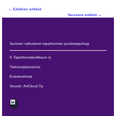
← Edellinen artikkeli
Seuraava artikkeli
→
Suomen vaikuttavin tapahtumien puolestapuhuja
© Tapahtumateollisuus ry
Tietosuojalausunto
Evästeseloste
Sivusto: ArtCloud Oy
LinkedIn