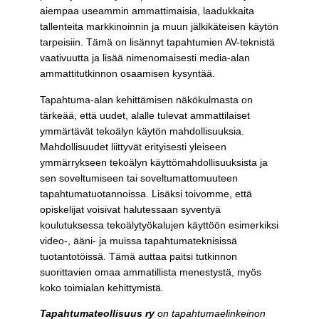
aiempaa useammin ammattimaisia, laadukkaita
tallenteita markkinoinnin ja muun jälkikäteisen käytön
tarpeisiin. Tämä on lisännyt tapahtumien AV-teknistä
vaativuutta ja lisää nimenomaisesti media-alan
ammattitutkinnon osaamisen kysyntää.
Tapahtuma-alan kehittämisen näkökulmasta on
tärkeää, että uudet, alalle tulevat ammattilaiset
ymmärtävät tekoälyn käytön mahdollisuuksia.
Mahdollisuudet liittyvät erityisesti yleiseen
ymmärrykseen tekoälyn käyttömahdollisuuksista ja
sen soveltumiseen tai soveltumattomuuteen
tapahtumatuotannoissa. Lisäksi toivomme, että
opiskelijat voisivat halutessaan syventyä
koulutuksessa tekoälytyökalujen käyttöön esimerkiksi
video-, ääni- ja muissa tapahtumateknisissä
tuotantotöissä. Tämä auttaa paitsi tutkinnon
suorittavien omaa ammatillista menestystä, myös
koko toimialan kehittymistä.
Tapahtumateollisuus ry
on tapahtumaelinkeinon