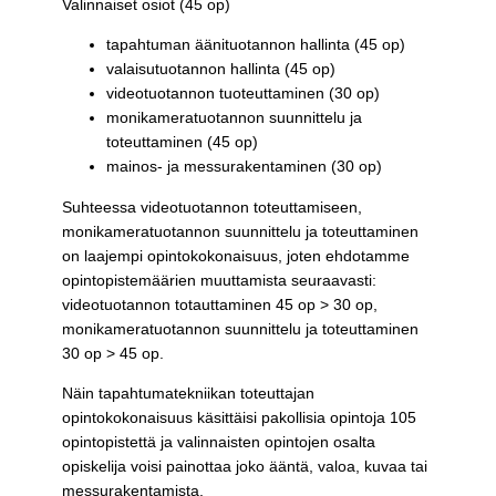
Valinnaiset osiot (45 op)
tapahtuman äänituotannon hallinta (45 op)
valaisutuotannon hallinta (45 op)
videotuotannon tuoteuttaminen (30 op)
monikameratuotannon suunnittelu ja
toteuttaminen (45 op)
mainos- ja messurakentaminen (30 op)
Suhteessa videotuotannon toteuttamiseen,
monikameratuotannon suunnittelu ja toteuttaminen
on laajempi opintokokonaisuus, joten ehdotamme
opintopistemäärien muuttamista seuraavasti:
videotuotannon totauttaminen 45 op > 30 op,
monikameratuotannon suunnittelu ja toteuttaminen
30 op > 45 op.
Näin tapahtumatekniikan toteuttajan
opintokokonaisuus käsittäisi pakollisia opintoja 105
opintopistettä ja valinnaisten opintojen osalta
opiskelija voisi painottaa joko ääntä, valoa, kuvaa tai
messurakentamista.