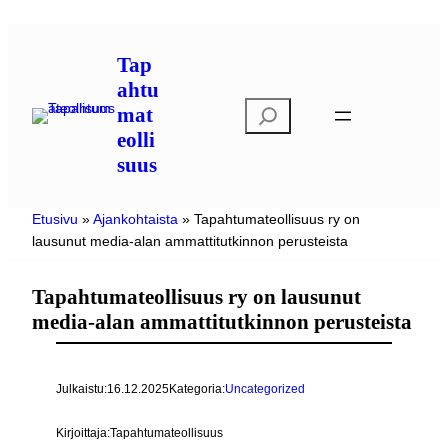
Siirry
sisältöön
Tap
ahtu
E
mat
t
eolli
s
suus
i
Etusivu
»
Ajankohtaista
»
Tapahtumateollisuus ry on
lausunut media-alan ammattitutkinnon perusteista
Tapahtumateollisuus ry on lausunut
media-alan ammattitutkinnon perusteista
Julkaistu:
16.12.2025
Kategoria:
Uncategorized
Kirjoittaja:
Tapahtumateollisuus