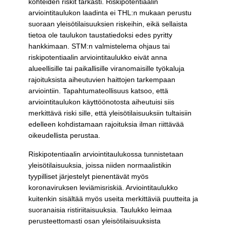
kohteiden riskit tarkasti. Riskipotentiaalin
arviointitaulukon laadinta ei THL:n mukaan perustu
suoraan yleisötilaisuuksien riskeihin, eikä sellaista
tietoa ole taulukon taustatiedoksi edes pyritty
hankkimaan. STM:n valmistelema ohjaus tai
riskipotentiaalin arviointitaulukko eivät anna
alueellisille tai paikallisille viranomaisille työkaluja
rajoituksista aiheutuvien haittojen tarkempaan
arviointiin. Tapahtumateollisuus katsoo, että
arviointitaulukon käyttöönotosta aiheutuisi siis
merkittävä riski sille, että yleisötilaisuuksiin tultaisiin
edelleen kohdistamaan rajoituksia ilman riittävää
oikeudellista perustaa.
Riskipotentiaalin arviointitaulukossa tunnistetaan
yleisötilaisuuksia, joissa niiden normaalistikin
tyypilliset järjestelyt pienentävät myös
koronaviruksen leviämisriskiä. Arviointitaulukko
kuitenkin sisältää myös useita merkittäviä puutteita ja
suoranaisia ristiriitaisuuksia. Taulukko leimaa
perusteettomasti osan yleisötilaisuuksista