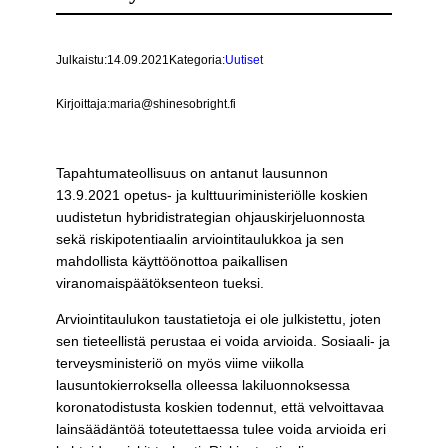
Julkaistu:
14.09.2021
Kategoria:
Uutiset
Kirjoittaja:
maria@shinesobright.fi
Tapahtumateollisuus on antanut lausunnon
13.9.2021 opetus- ja kulttuuriministeriölle koskien
uudistetun hybridistrategian ohjauskirjeluonnosta
sekä riskipotentiaalin arviointitaulukkoa ja sen
mahdollista käyttöönottoa paikallisen
viranomaispäätöksenteon tueksi.
Arviointitaulukon taustatietoja ei ole julkistettu, joten
sen tieteellistä perustaa ei voida arvioida. Sosiaali- ja
terveysministeriö on myös viime viikolla
lausuntokierroksella olleessa lakiluonnoksessa
koronatodistusta koskien todennut, että velvoittavaa
lainsäädäntöä toteutettaessa tulee voida arvioida eri