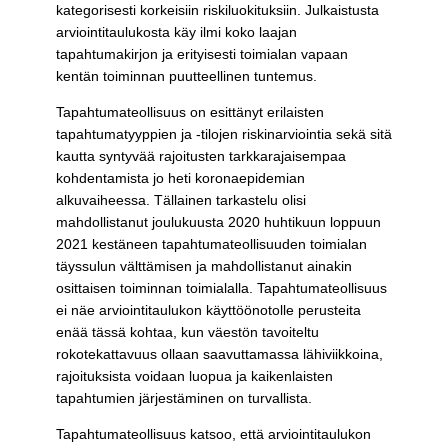
kategorisesti korkeisiin riskiluokituksiin. Julkaistusta
arviointitaulukosta käy ilmi koko laajan
tapahtumakirjon ja erityisesti toimialan vapaan
kentän toiminnan puutteellinen tuntemus.
Tapahtumateollisuus on esittänyt erilaisten
tapahtumatyyppien ja -tilojen riskinarviointia sekä sitä
kautta syntyvää rajoitusten tarkkarajaisempaa
kohdentamista jo heti koronaepidemian
alkuvaiheessa. Tällainen tarkastelu olisi
mahdollistanut joulukuusta 2020 huhtikuun loppuun
2021 kestäneen tapahtumateollisuuden toimialan
täyssulun välttämisen ja mahdollistanut ainakin
osittaisen toiminnan toimialalla. Tapahtumateollisuus
ei näe arviointitaulukon käyttöönotolle perusteita
enää tässä kohtaa, kun väestön tavoiteltu
rokotekattavuus ollaan saavuttamassa lähiviikkoina,
rajoituksista voidaan luopua ja kaikenlaisten
tapahtumien järjestäminen on turvallista.
Tapahtumateollisuus katsoo, että arviointitaulukon