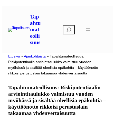
Siirry
sisältöön
Tap
ahtu
E
mat
t
eolli
s
suus
i
Etusivu
»
Ajankohtaista
»
Tapahtumateollisuus:
Riskipotentiaalin arviointitaulukko valmistuu vuoden
myöhässä ja sisältää oleellisia epäkohtia – käyttöönotto
rikkoisi perustuslain takaamaa yhdenvertaisuutta
Tapahtumateollisuus: Riskipotentiaalin
arviointitaulukko valmistuu vuoden
myöhässä ja sisältää oleellisia epäkohtia –
käyttöönotto rikkoisi perustuslain
takaamaa yhdenvertaisuutta