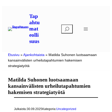
Siirry
sisältöön
Tap
ahtu
E
mat
t
eolli
s
suus
i
Etusivu
»
Ajankohtaista
»
Matilda Suhonen luotsaamaan
kansainvälisten urheilutapahtumien hakemisen
strategiatyötä
Matilda Suhonen luotsaamaan
kansainvälisten urheilutapahtumien
hakemisen strategiatyötä
Julkaistu:
30.09.2025
Kategoria:
Uncategorized