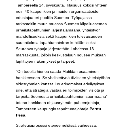
Tampereella 24. syyskuuta. Tilaisuus kokosi yhteen
noin 40 kaupunkien ja muiden organisaatioiden
edustajaa eri puolilta Suomea. Työpajassa
tarkasteltiin muun muassa Suomen kilpailuasemaa
urheilutapahtumien järjestäjämaana, yhteistyön
mahdollisuuksia sekä kaupunkien tulevaisuuden
suunnitelmia tapahtumainfran kehittämiseksi.
Seuraava työpaja järjestetään Lahdessa 13.
marraskuuta, jolloin keskusteluun nousee mukaan
lajiliittojen näkemykset ja tarpeet.
“On todella hienoa saada Matildan osaaminen
hankkeeseen. Se yhdistettynä tiiviiseen yhteistyöhön
sidosryhmien kanssa luo erinomaiset edellytykset
sille, että strategia vastaa eri toimijoiden visiota ja
tarpeita Suomesta urheilutapahtumien suurmaana”,
toteaa hankkeen ohjausryhmän puheenjohtaja,
Tampereen kaupungin tapahtumajohtaja
Perttu
Pesä
.
Strategiaprosessi etenee neljässä vaiheessa.