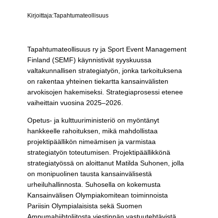
Kirjoittaja:
Tapahtumateollisuus
Tapahtumateollisuus ry ja Sport Event Management
Finland (SEMF) käynnistivät syyskuussa
valtakunnallisen strategiatyön, jonka tarkoituksena
on rakentaa yhteinen tiekartta kansainvälisten
arvokisojen hakemiseksi. Strategiaprosessi etenee
vaiheittain vuosina 2025–2026.
Opetus- ja kulttuuriministeriö on myöntänyt
hankkeelle rahoituksen, mikä mahdollistaa
projektipäällikön nimeämisen ja varmistaa
strategiatyön toteutumisen. Projektipäällikkönä
strategiatyössä on aloittanut Matilda Suhonen, jolla
on monipuolinen tausta kansainvälisestä
urheiluhallinnosta. Suhosella on kokemusta
Kansainvälisen Olympiakomitean toiminnoista
Pariisin Olympialaisista sekä Suomen
Ampumahiihtoliitosta viestinnän vastuutehtävistä.