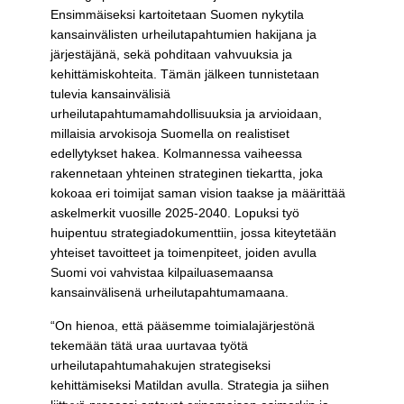
Ensimmäiseksi kartoitetaan Suomen nykytila
kansainvälisten urheilutapahtumien hakijana ja
järjestäjänä, sekä pohditaan vahvuuksia ja
kehittämiskohteita. Tämän jälkeen tunnistetaan
tulevia kansainvälisiä
urheilutapahtumamahdollisuuksia ja arvioidaan,
millaisia arvokisoja Suomella on realistiset
edellytykset hakea. Kolmannessa vaiheessa
rakennetaan yhteinen strateginen tiekartta, joka
kokoaa eri toimijat saman vision taakse ja määrittää
askelmerkit vuosille 2025-2040. Lopuksi työ
huipentuu strategiadokumenttiin, jossa kiteytetään
yhteiset tavoitteet ja toimenpiteet, joiden avulla
Suomi voi vahvistaa kilpailuasemaansa
kansainvälisenä urheilutapahtumamaana.
“On hienoa, että pääsemme toimialajärjestönä
tekemään tätä uraa uurtavaa työtä
urheilutapahtumahakujen strategiseksi
kehittämiseksi Matildan avulla. Strategia ja siihen