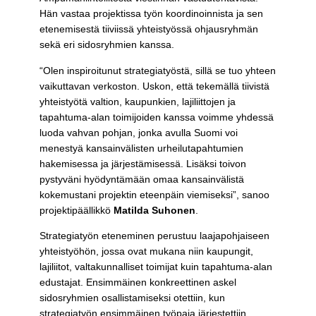
Hän vastaa projektissa työn koordinoinnista ja sen
etenemisestä tiiviissä yhteistyössä ohjausryhmän
sekä eri sidosryhmien kanssa.
“Olen inspiroitunut strategiatyöstä, sillä se tuo yhteen
vaikuttavan verkoston. Uskon, että tekemällä tiivistä
yhteistyötä valtion, kaupunkien, lajiliittojen ja
tapahtuma-alan toimijoiden kanssa voimme yhdessä
luoda vahvan pohjan, jonka avulla Suomi voi
menestyä kansainvälisten urheilutapahtumien
hakemisessa ja järjestämisessä. Lisäksi toivon
pystyväni hyödyntämään omaa kansainvälistä
kokemustani projektin eteenpäin viemiseksi”, sanoo
projektipäällikkö
Matilda Suhonen
.
Strategiatyön eteneminen perustuu laajapohjaiseen
yhteistyöhön, jossa ovat mukana niin kaupungit,
lajiliitot, valtakunnalliset toimijat kuin tapahtuma-alan
edustajat. Ensimmäinen konkreettinen askel
sidosryhmien osallistamiseksi otettiin, kun
strategiatyön ensimmäinen työpaja järjestettiin