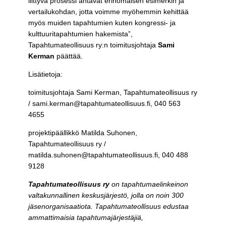
liittyvä prosessi antavat erinomaisen esimerkin ja
vertailukohdan, jotta voimme myöhemmin kehittää
myös muiden tapahtumien kuten kongressi- ja
kulttuuritapahtumien hakemista”,
Tapahtumateollisuus ry:n toimitusjohtaja
Sami
Kerman
päättää.
Lisätietoja:
toimitusjohtaja Sami Kerman, Tapahtumateollisuus ry
/ sami.kerman@tapahtumateollisuus.fi, 040 563
4655
projektipäällikkö Matilda Suhonen,
Tapahtumateollisuus ry /
matilda.suhonen@tapahtumateollisuus.fi, 040 488
9128
Tapahtumateollisuus ry
on tapahtumaelinkeinon
valtakunnallinen keskusjärjestö, jolla on noin 300
jäsenorganisaatiota. Tapahtumateollisuus edustaa
ammattimaisia tapahtumajärjestäjiä,