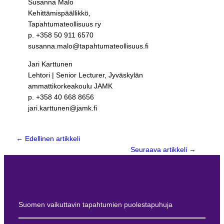
Susanna Malo
Kehittämispäällikkö,
Tapahtumateollisuus ry
p. +358 50 911 6570
susanna.malo@tapahtumateollisuus.fi
Jari Karttunen
Lehtori | Senior Lecturer, Jyväskylän
ammattikorkeakoulu JAMK
p. +358 40 668 8656
jari.karttunen@jamk.fi
← Edellinen artikkeli
Seuraava artikkeli
→
Suomen vaikuttavin tapahtumien puolestapuhuja