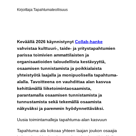
Kirjoittaja:
Tapahtumateollisuus
Keväällä 2026 käynnistynyt
Collab-hanke
vahvistaa kulttuuri-, taide- ja yritystapahtumien
parissa toimivien ammattilaisten ja
organisaatioiden taloudellista kestävyyttä,
osaamisen tunnistamista ja poikkialaista
yhteistyötä laajalla ja monipuolisella tapahtuma-
alalla. Tavoitteena on vauhdittaa alan kasvua
kehittämällä liiketoimintaosaamista,
parantamalla osaamisen tunnistamista ja
tunnustamista sekä tekemällä osaamista
näkyväksi ja paremmin hyödynnettäväksi.
Uusia toimintamalleja tapahtuma-alan kasvuun
Tapahtuma-ala kokoaa yhteen laajan joukon osaajia