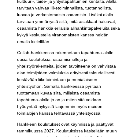
kulttuuri-, taide- ja yritystapahtumien kentältä. Alalla
tarvitaan vahvaa liiketoiminnallista, tuotannollista,
luovaa ja verkostomaista osaamista. Lisäksi alalla
tarvitaan ymmärrystä siitä, mitä asiakkaat haluavat,
osaamista hankkia erilaisia alihankintapalveluita sekä
kykyä keskustella viranomaisten kanssa heidän
omalla kielellään.
Collab-hankkeessa rakennetaan tapahtuma-alalle
uusia koulutuksia, osaamismalleja ja
yhteistyörakenteita, joiden tavoitteena on vahvistaa
alan toimijoiden valmiuksia erityisesti taloudellisesti
kestävään liiketoimintaan ja monialaiseen
yhteistyöhön. Samalla hankkeessa pyritään
tuottamaan kuvaa siitä, millaista osaamista
tapahtuma-alalla jo on ja miten sitä voidaan
hyödyntää nykyistä laajemmin myös muiden
toimialojen kanssa tehtävässä yhteistyössä.
Hankkeen koulutukset ovat käynnissä ja päättyvät
tammikuussa 2027. Koulutuksissa käsitellään muun