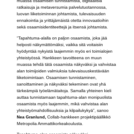
muassa osaamisen tunnistamista, digitaalisia
ratkaisuja ja metaversumia palvelutuotannossa,
luovan liiketoiminnan johtamista, tulevaisuuden
ennakointia ja yrittäjämäistä otetta innovaatioihin
sekä osaamisidentiteettejä ja itsensä johtamista.
“Tapahtuma-alalla on paljon osaamista, joka jää
helposti näkymättömäksi, vaikka sitä voitaisiin
hyödyntää nykyistä laajemmin myös eri toimialojen
yhteistyössä. Hankkeen tavoitteena on muun
muassa tehdä tätä osaamista näkyväksi ja vahvistaa
alan toimijoiden valmiuksia tulevaisuuskestävään
liiketoimintaan. Osaamisen tunnistaminen,
sanoittaminen ja näkyväksi tekeminen ovat yhä
tärkeämpiä työelämätaitoja. Samalla yhteinen kieli
auttaa tunnistamaan tapahtuma-alan monipuolista
osaamista myös laajemmin, mikä vahvistaa alan
yhteistyömahdollisuuksia ja kilpailukykyä”, sanoo
Nea Granlund,
Collab-hankkeen projektipäällikkö
Metropolia Ammattikorkeakoulusta.