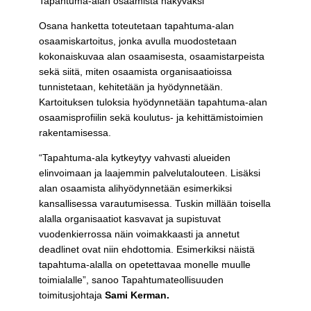
Tapahtuma-alan osaamista näkyväksi
Osana hanketta toteutetaan tapahtuma-alan
osaamiskartoitus, jonka avulla muodostetaan
kokonaiskuvaa alan osaamisesta, osaamistarpeista
sekä siitä, miten osaamista organisaatioissa
tunnistetaan, kehitetään ja hyödynnetään.
Kartoituksen tuloksia hyödynnetään tapahtuma-alan
osaamisprofiilin sekä koulutus- ja kehittämistoimien
rakentamisessa.
“Tapahtuma-ala kytkeytyy vahvasti alueiden
elinvoimaan ja laajemmin palvelutalouteen. Lisäksi
alan osaamista alihyödynnetään esimerkiksi
kansallisessa varautumisessa. Tuskin millään toisella
alalla organisaatiot kasvavat ja supistuvat
vuodenkierrossa näin voimakkaasti ja annetut
deadlinet ovat niin ehdottomia. Esimerkiksi näistä
tapahtuma-alalla on opetettavaa monelle muulle
toimialalle”, sanoo Tapahtumateollisuuden
toimitusjohtaja
Sami Kerman.