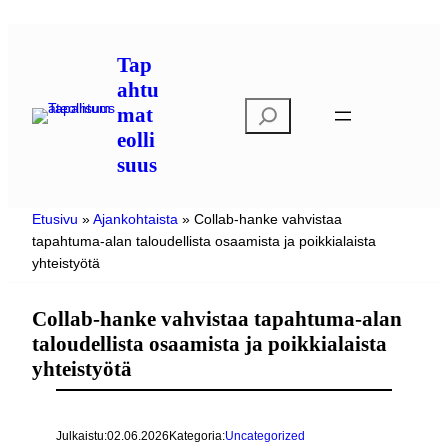
Siirry
sisältöön
Tap
ahtu
E
mat
t
eolli
s
suus
i
Etusivu
»
Ajankohtaista
»
Collab-hanke vahvistaa
tapahtuma-alan taloudellista osaamista ja poikkialaista
yhteistyötä
Collab-hanke vahvistaa tapahtuma-alan
taloudellista osaamista ja poikkialaista
yhteistyötä
Julkaistu:
02.06.2026
Kategoria:
Uncategorized