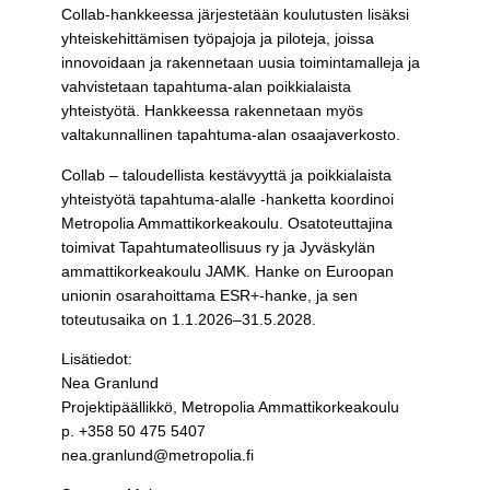
Collab-hankkeessa järjestetään koulutusten lisäksi
yhteiskehittämisen työpajoja ja piloteja, joissa
innovoidaan ja rakennetaan uusia toimintamalleja ja
vahvistetaan tapahtuma-alan poikkialaista
yhteistyötä. Hankkeessa rakennetaan myös
valtakunnallinen tapahtuma-alan osaajaverkosto.
Collab – taloudellista kestävyyttä ja poikkialaista
yhteistyötä tapahtuma-alalle -hanketta koordinoi
Metropolia Ammattikorkeakoulu. Osatoteuttajina
toimivat Tapahtumateollisuus ry ja Jyväskylän
ammattikorkeakoulu JAMK. Hanke on Euroopan
unionin osarahoittama ESR+-hanke, ja sen
toteutusaika on 1.1.2026–31.5.2028.
Lisätiedot:
Nea Granlund
Projektipäällikkö, Metropolia Ammattikorkeakoulu
p. +358 50 475 5407
nea.granlund@metropolia.fi